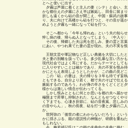
とへと使いに出す。
夕霧は芦屋に着くと主人の妻（シテ）と会い、主
かな都仕えの夕霧にさえ半ば嫉妬し、田舎に留まり
折しも遠くから砧の音が聞こえ、中国・蘇武の故事
り、夫に向けて高楼から砧を打つと、その音が遥か
めようと夕霧も一緒になって砧を打つ。
そこへ都から「今年も帰れぬ」という夫の知らせ
悴し病の後、帰らぬ人となってしまう。〈中入り〉
その後、帰郷した夫は死を悲しみ、妻の霊と言葉
にあい、やつれ果てた妻の霊が現れ、夫の不実を恨
王朝文芸や軍記物など正しい典拠を大切にしたと
夫と妻の別離を扱っている。多少乱暴な言い方かも
現代社会ではよく耳にする。だからテーマとしても
に入りやすいことは確かであり、夫の不実を恨み待
かにとらえ表現しようとしたかが、この曲の見どこ
この「砧」の妻は、夫の帰りを３年も待てず妄執
ともできる。自分より若く、都で夫のそばで仕える
嫉妬するのであろう。わが身の辛さをくどくどと夕
様からは激しい情念が伝わってくる。
しかし恨みとともに何とか思いを都の夫へ届かせ
極限まで昇華し抑制された、なんともせつなくやり
く下までも、心凄き折節に、砧の音夜嵐、悲しみの
の音やらん」。秋の長夜、砧を打つ妻と夕霧の二人
か。
世阿弥の「後世の者にわからないだろう」という
かに揺さぶる、能の逆説性の神髄が、研鑚を重ねた
もしれない。
今、梅若靖記氏はこの能の名曲中の名曲に挑む。