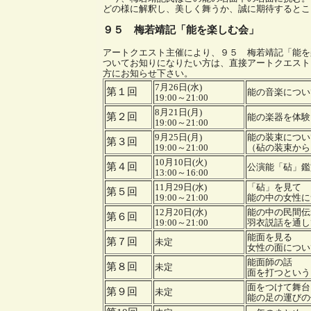
どの様に解釈し、美しく舞うか、誠に期待するとこ
９５ 梅若靖記「能を楽しむ会」
アートクエスト主催により、９５ 梅若靖記「能を
ついてお知りになりたい方は、直接アートクエスト
方にお知らせ下さい。
7月26日(水)
第１回
能の音楽につい
19:00～21:00
8月21日(月)
第２回
能の楽器を体験
19:00～21:00
9月25日(月)
能の装束につい
第３回
19:00～21:00
（砧の装束から
10月10日(火)
第４回
公演能「砧」鑑
13:00～16:00
11月29日(水)
「砧」を見て
第５回
19:00～21:00
能の中の女性に
12月20日(水)
能の中の民間伝
第６回
19:00～21:00
羽衣説話を通し
能面を見る
第７回
未定
女性の面につい
能面師の話
第８回
未定
面を打つという
面をつけて舞台
第９回
未定
能の足の運びの