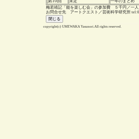
第10回
未定
一年のまとめ
梅若靖記「能を楽しむ会」の参加費 ５千円／一人
お問合せ先 アートクエスト／芸術科学研究所 tel:03-3950-
copyright(c) UMEWAKA Yasunori.All rights reserved.