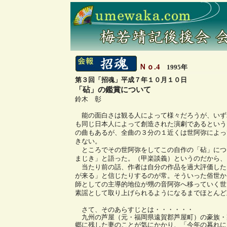
Ｎｏ.4
1995年
第３回「招魂」平成７年１０月１０日
「砧」の鑑賞について
鈴木 彰
能の面白さは観る人によって様々だろうが、いず
も同じ日本人によって創造された演劇であるという
の曲もあるが、全曲の３分の１近くは世阿弥によっ
きない。
ところでその世阿弥をしてこの自作の「砧」につ
まじき」と語った。（甲楽談義）というのだから、
当たり前の話、作者は自分の作品を過大評価した
が来る」と信じたりするのが常。そういった俗世か
師としての主導的地位が甥の音阿弥へ移っていく世
素謡として取り上げられるようになるまでほとんど
さて、そのあらすじとは・・・・・・
九州の芦屋（元・福岡県遠賀郡芦屋町）の豪族・
郷に残した妻のことが気にかかり、「今年の暮れに