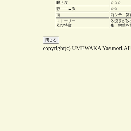
眠さ度
☆☆☆
静――→激
☆☆
面
前シテ 
ストーリー
汐汲翁が汐
及び特徴
夜、栄華を
copyright(c) UMEWAKA Yasunori.All r