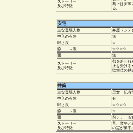
ストーリー
葵上は実際
及び特徴
る。
安宅
主な登場人物
弁慶（シテ
中入の有無
無
眠さ度
☆
静――→激
☆☆☆☆
面
無
都を追われ
ストーリー
止を受ける
及び特徴
歌舞伎の勧
井筒
主な登場人物
里女・紀有
中入の有無
有
眠さ度
☆☆☆☆
静――→激
☆
面
前シテ 若
ストーリー
昔、業平と
及び特徴
の霊が業平