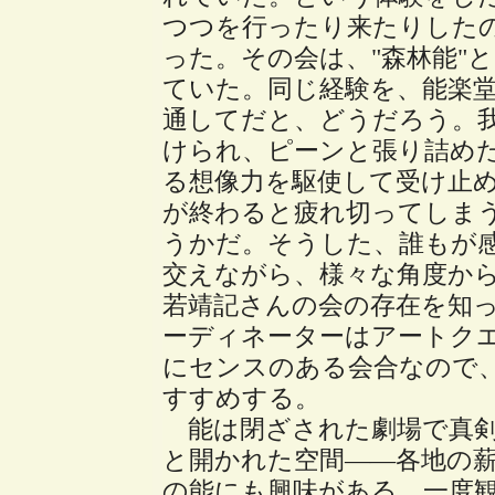
つつを行ったり来たりした
った。その会は、"森林能"
ていた。同じ経験を、能楽
通してだと、どうだろう。
けられ、ピーンと張り詰め
る想像力を駆使して受け止
が終わると疲れ切ってしま
うかだ。そうした、誰もが
交えながら、様々な角度か
若靖記さんの会の存在を知
ーディネーターはアートク
にセンスのある会合なので
すすめする。
能は閉ざされた劇場で真剣
と開かれた空間――各地の
の能にも興味がある。一度