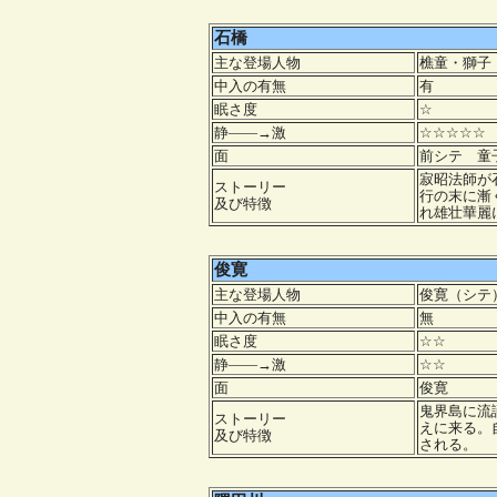
石橋
主な登場人物
樵童・獅子
中入の有無
有
眠さ度
☆
静――→激
☆☆☆☆☆
面
前シテ 童
寂昭法師が
ストーリー
行の末に漸
及び特徴
れ雄壮華麗
俊寛
主な登場人物
俊寛（シテ
中入の有無
無
眠さ度
☆☆
静――→激
☆☆
面
俊寛
鬼界島に流
ストーリー
えに来る。
及び特徴
される。