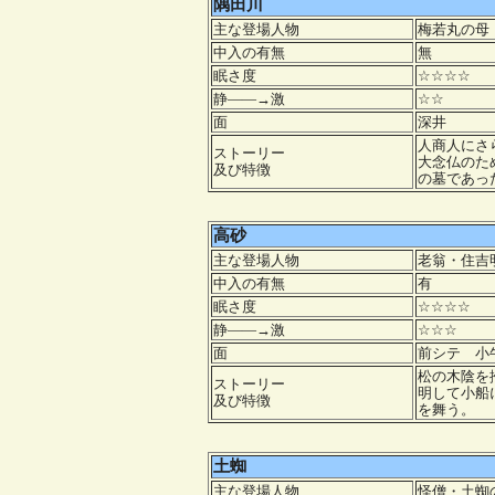
隅田川
主な登場人物
梅若丸の母
中入の有無
無
眠さ度
☆☆☆☆
静――→激
☆☆
面
深井
人商人にさ
ストーリー
大念仏のた
及び特徴
の墓であっ
高砂
主な登場人物
老翁・住吉
中入の有無
有
眠さ度
☆☆☆☆
静――→激
☆☆☆
面
前シテ 
松の木陰を
ストーリー
明して小船
及び特徴
を舞う。
土蜘
主な登場人物
怪僧・土蜘