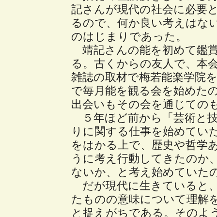
記さんが現代の社会に必要
るので、何か良い考えはな
のはじまりであった。
靖記さんの能を初めて鑑賞
る。古くからの友人で、本
雑誌の取材で梅若能楽学院
で毎月能を観る会を始めた
出会いもその会を通じての
５年ほど前から「芸術と技
りに関する仕事を始めてい
をはかる上で、歴史や哲学
うに考え行動してきたのか
ないか、と考え始めていた
だが現代に生きていると、
たものの意味について理解
と捉えがちである。そのよ