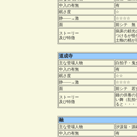
中入の有無
有
眠さ度
☆
静――→激
☆☆☆☆
面
前シテ 
病床の頼光
ストーリー
つけるが怪
及び特徴
土蜘の精が
道成寺
主な登場人物
白拍子・鬼
中入の有無
有
眠さ度
☆☆
静――→激
☆☆☆☆
面
前シテ 
鐘の供養の
ストーリー
い舞（乱拍
及び特徴
ると・・・
融
主な登場人物
汐汲翁・源
中入の有無
有