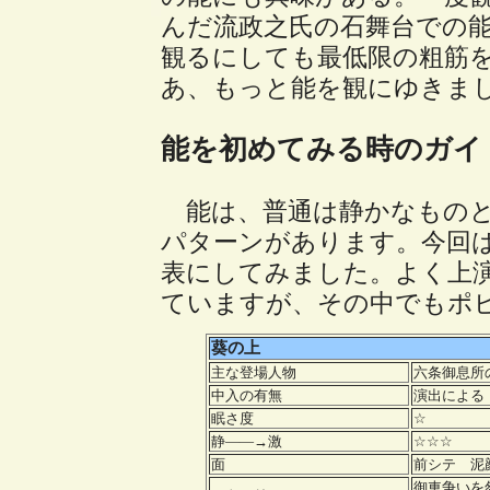
んだ流政之氏の石舞台での
観るにしても最低限の粗筋
あ、もっと能を観にゆきま
能を初めてみる時のガイ
能は、普通は静かなものと
パターンがあります。今回は
表にしてみました。よく上
ていますが、その中でもポ
葵の上
主な登場人物
六条御息所
中入の有無
演出による
眠さ度
☆
静――→激
☆☆☆
面
前シテ 
御車争いを