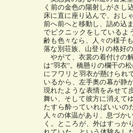
く前の金色の陽射しがさし
床に直に座り込んで、おし
前へ前へと移動し、詰め込
でピクニックをしているよ
齢も色々なら、人々の様子
落な別荘族、山登りの格好
やがて、衣裳の着付けの解
は"羽衣"。橋懸りの欄干の
にフワリと羽衣が懸けられ
いるから、左手奥の幕が静
現れたような表情をみせて
舞い、そして彼方に消えて
たすら酔っていればいいの
人々の体温があり、息づか
く。ところが、外はすっか
れていた。という体験をし