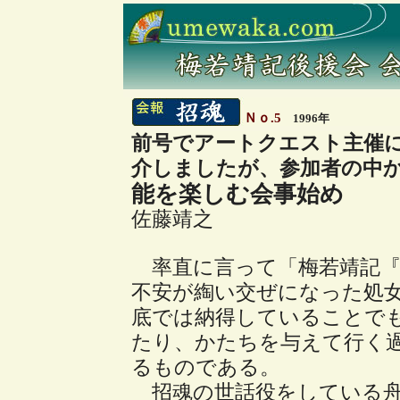
Ｎｏ.5
1996年
前号でアートクエスト主催
介しましたが、参加者の中
能を楽しむ会事始め
佐藤靖之
率直に言って「梅若靖記『
不安が綯い交ぜになった処
底では納得していることで
たり、かたちを与えて行く
るものである。
招魂の世話役をしている舟