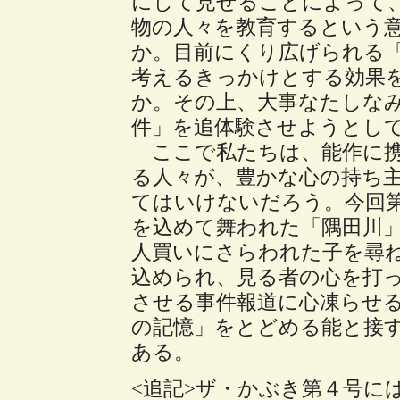
にして見せることによって
物の人々を教育するという
か。目前にくり広げられる
考えるきっかけとする効果
か。その上、大事なたしな
件」を追体験させようとし
ここで私たちは、能作に携
る人々が、豊かな心の持ち
てはいけないだろう。今回第
を込めて舞われた「隅田川
人買いにさらわれた子を尋
込められ、見る者の心を打
させる事件報道に心凍らせ
の記憶」をとどめる能と接
ある。
<追記>ザ・かぶき第４号に