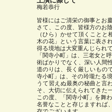
上演に際して
梅若恭行
皆様にはご清栄の御事とお
さて、この度、皆様方のお
（ひら）かせて頂くことと
木の花」という言葉に表さ
得る境地は大変重んじられ
「関寺小町」は、三老女と
術ばかりでなく、深い人間
道のりは、長く厳しいもの
寺小町」は、その玲瓏たる
うて習えぬ最奥の秘曲と言
そ、大切に伝えられてきた
この度、「関寺小町」を舞
名誉なことと存じますれば
存でございます。