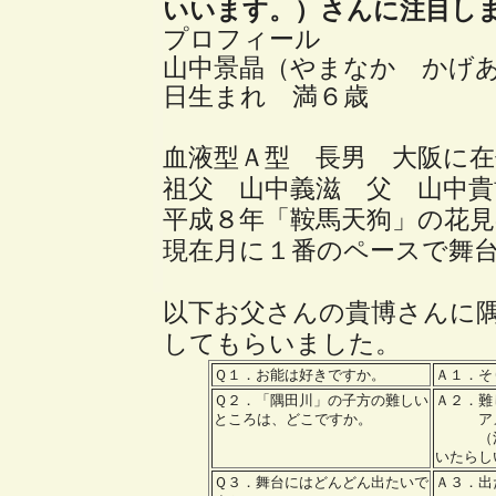
いいます。）さんに注目し
プロフィール
山中景晶（やまなか かげ
日生まれ 満６歳
血液型Ａ型 長男 大阪に在
祖父 山中義滋 父 山中貴
平成８年「鞍馬天狗」の花
現在月に１番のペースで舞
以下お父さんの貴博さんに
してもらいました。
Ｑ１．お能は好きですか。
Ａ１．そ
Ｑ２．「隅田川」の子方の難しい
Ａ２．難
ところは、どこですか。
アメ玉
（注釈
いたらし
Ｑ３．舞台にはどんどん出たいで
Ａ３．出