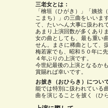
三老女とは：
「檜垣（ひがき）」「姨捨
こまち）」の三曲をいいま
て、たいへん大事に扱われ
あまり上演回数が多くあり
女の曲としても、最も重い
せん。まさに稀曲として、
梅若家でも、昭和５０年に
４年ぶりの上演です。
今世紀最後の上演となるか
賞賜れば幸いです。
お披き（おひらき）につい
能では特別に扱われている
曲を演じることを披く（ひ