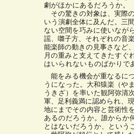
劇がほかにあるだろうか。
その驚きの対象は、実際の
いう演劇全体に及んだ。三間
ない空間を巧みに使いなが
謡、囃子方、それぞれの音
能楽師の動きの見事さなど
月の重みと支えてきたすぐ
はいられないものばかりで
能をみる機会が重なるにつ
うになった。大和猿楽（や
うきざ）を率いた観阿弥清
軍、足利義満に認められ、
地にまでその内容と芸術性
あるのだろうか。誰からか
とはないだろうか、という