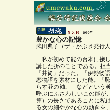
Ｎｏ.10
1999年
豊かな心の記憶
武田典子（ザ・かぶき発行
私が初めて能の台本に接し
講した折のことである。担
「井筒」だった。「伊勢物語
恋物語を素材にした能。「
らす花の袖。」などという
呼ぶにふさわしいこの能が、
算）の長さであることに私
る女の細やかな心の動きを