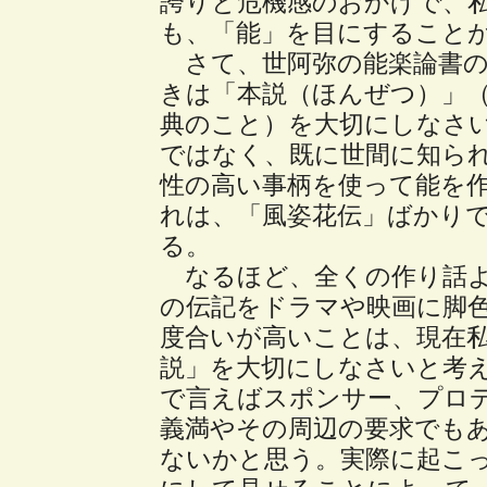
誇りと危機感のおかげで、私
も、「能」を目にすること
さて、世阿弥の能楽論書の
きは「本説（ほんぜつ）」
典のこと）を大切にしなさ
ではなく、既に世間に知ら
性の高い事柄を使って能を
れは、「風姿花伝」ばかり
る。
なるほど、全くの作り話よ
の伝記をドラマや映画に脚
度合いが高いことは、現在
説」を大切にしなさいと考
で言えばスポンサー、プロ
義満やその周辺の要求でも
ないかと思う。実際に起こ