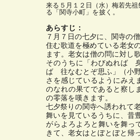
来る５月１２日（水）梅若先祖
る「関寺小町」を披く。
あらすじ：
７月７日の七夕に、関寺の
住む歌道を極めている老女
ます。老女は僧の問に対し
そのうちに「わびぬれば 
ば 往なむとぞ思ふ」（小
さを感じているようにみえ
のなれの果てであると察し
の零落を嘆きます。
七夕祭りの関寺へ誘われて
舞いを見ているうちに、昔
がらよろよろと舞いを舞っ
きて、老女はとぼとぼと帰