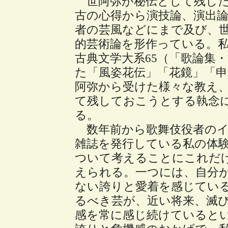
世阿弥が秘伝として残した
古の心得から演技論、演出
者の芸風などにまで及び、
的芸術論を形作っている。
古典文学大系65（「歌論集
た「風姿花伝」「花鏡」「
阿弥から受けた様々な教え
て残しておこうとする執念
る。
数年前から歌舞伎役者のイ
雑誌を発行している私の体
ついて考えることにこれだ
えられる。一つには、自分
ない誇りと愛着を感じてい
るべき芸が、近い将来、滅
感を常に感じ続けていると