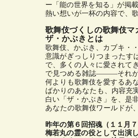
ー「能の世界を知る」が掲
熱い想いが一杯の内容で、
歌舞伎づくしの歌舞伎マ
ザ・かぶきとは
歌舞伎、かぶき、カブキ・
意識がぎっしりつまったす
で、多くの人々に愛されて
で見つめる雑誌―――それ
何よりも歌舞伎を愛するあ
ばかりのあなたも、内容充
白い「ザ・かぶき」を、是
あなたの歌舞伎ワールドが
昨年の第６回招魂（１１月７
梅若丸の霊の役として出演