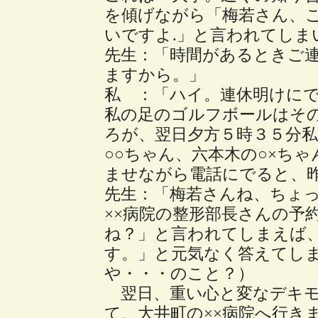
を傾げながら「梅若さん、
いですよ.」と言われてしま
先生：「時間があるときご連
ますから。」
私 ：「ハイ。連休明けに
私の足のゴルフボールはそ
ろが、翌日夕方５時３５分
○○ちゃん、六本木の○×ち
ませながら電話にでると、
先生：「梅若さんね、ちょ
××病院の整形部長さんの予
ね？」と言われてしまえば
す。」と元気なく答えてし
や・・・のこと？）
翌日、重い心と変なデキモ
て、大井町の××病院へ行き