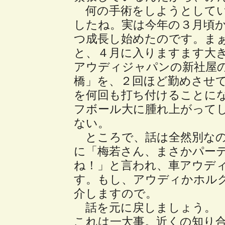
何の手術をしようとしてい
したね。実は今年の３月頃
つ成長し始めたのです。ま
と、４月に入りますます大
アウディジャパンの新社屋
橋」を、２回ほど勤めさせ
を何回も打ち付けることに
フボール大に腫れ上がって
ない。
ところで、話は全然別なの
に「梅若さん、まさかパー
ね！」と言われ、車アウデ
す。もし、アウディかホル
介しますので。
話を元に戻しましょう。
これは一大事。近くの知り