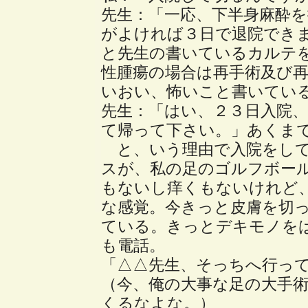
先生：「一応、下半身麻酔
がよければ３日で退院でき
と先生の書いているカルテ
性腫瘍の場合は再手術及び
いおい、怖いこと書いてい
先生：「はい、２３日入院
て帰って下さい。」あくま
と、いう理由で入院をして
スが、私の足のゴルフボー
もないし痒くもないけれど
な感覚。今きっと皮膚を切
ている。きっとデキモノを
も電話。
「△△先生、そっちへ行っ
（今、俺の大事な足の大手
くるなよな。）