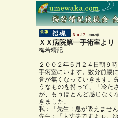
Ｎｏ.17
2002年
ＸＸ病院第一手術室より
梅若靖記
２００２年５月２４日朝９
手術室にいます。数分前腰
覚が無くなっていきます。
うなものを持って、「冷た
が、もうほとんど感じなく
きました。
私：「先生！息が吸えませ
先生：「大丈夫ですよぉ。