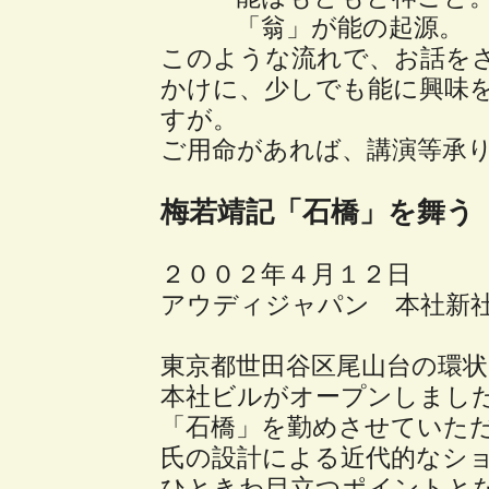
「翁」が能の起源。
このような流れで、お話を
かけに、少しでも能に興味
すが。
ご用命があれば、講演等承
梅若靖記「石橋」を舞う
２００２年４月１２日
アウディジャパン 本社新
東京都世田谷区尾山台の環
本社ビルがオープンしまし
「石橋」を勤めさせていた
氏の設計による近代的なシ
ひときわ目立つポイントと