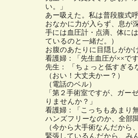
い。」
あー吸えた。私は普段腹式
おなかに力が入らず、息が
手には血圧計・点滴、体に
ているのと一緒だ。）
お腹のあたりに目隠しがか
看護婦：「先生血圧が××で
先生： 「ちょっと低すぎるな
（おい！大丈夫かー？）
（電話のベル）
「第２手術室ですが、ガー
りませんか？」
看護婦：「こっちもあまり
ハンズフリーなのか、全部
（今から大手術なんだから
緊張しているんだから、み