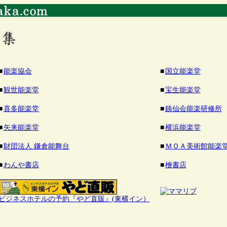
■
能楽協会
■
国立能楽堂
■
観世能楽堂
■
宝生能楽堂
■
喜多能楽堂
■
銕仙会能楽研修所
■
矢来能楽堂
■
横浜能楽堂
■
財団法人 鎌倉能舞台
■
ＭＯＡ美術館能楽
■
わんや書店
■
檜書店
ビジネスホテルの予約『やど直販』(東横イン）