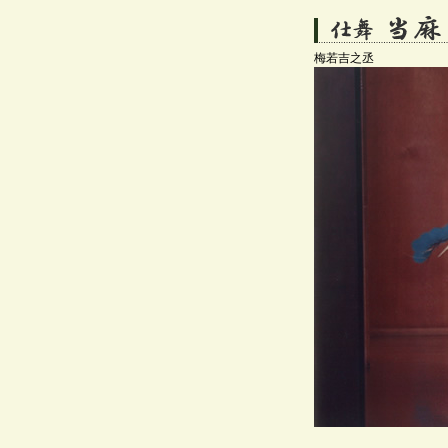
梅若吉之丞