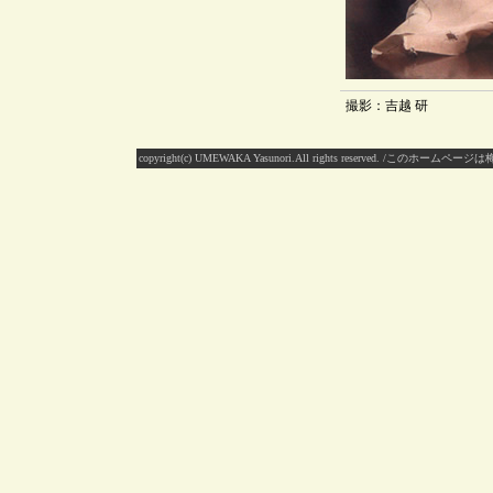
撮影：吉越 研
copyright(c) UMEWAKA Yasunori.All rights reserv