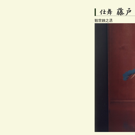
観世銕之丞