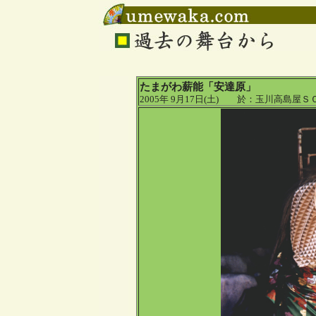
たまがわ薪能「安達原」
2005年 9月17日(土) 於：玉川高島屋Ｓ