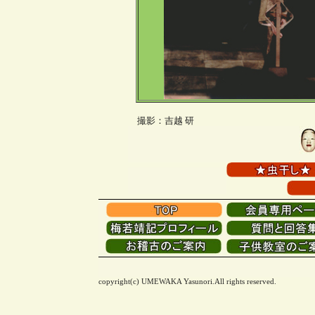
撮影：吉越 研
copyright(c) UMEWAKA Yasunori.All rights reserved.